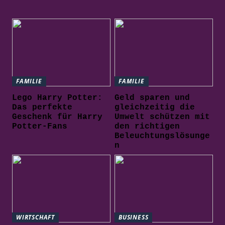
FAMILIE
FAMILIE
Lego Harry Potter:
Geld sparen und
Das perfekte
gleichzeitig die
Geschenk für Harry
Umwelt schützen mit
Potter-Fans
den richtigen
Beleuchtungslösunge
n
WIRTSCHAFT
BUSINESS