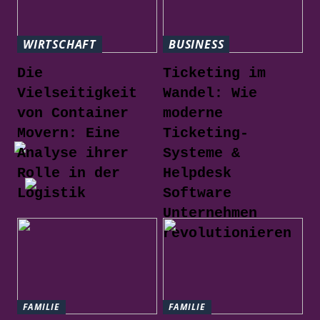
WIRTSCHAFT
BUSINESS
Die
Ticketing im
Vielseitigkeit
Wandel: Wie
von Container
moderne
Movern: Eine
Ticketing-
Analyse ihrer
Systeme &
Rolle in der
Helpdesk
Logistik
Software
Unternehmen
revolutionieren
FAMILIE
FAMILIE