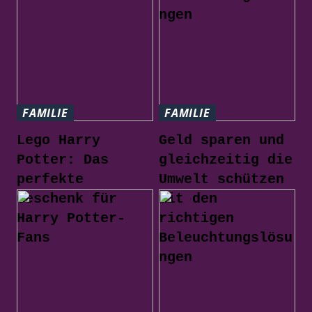
ngen
FAMILIE
FAMILIE
Lego Harry
Geld sparen und
Potter: Das
gleichzeitig die
perfekte
Umwelt schützen
Geschenk für
mit den
Harry Potter-
richtigen
Fans
Beleuchtungslösu
ngen