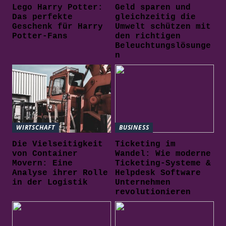
Lego Harry Potter:
Geld sparen und
Das perfekte
gleichzeitig die
Geschenk für Harry
Umwelt schützen mit
Potter-Fans
den richtigen
Beleuchtungslösunge
n
WIRTSCHAFT
BUSINESS
Die Vielseitigkeit
Ticketing im
von Container
Wandel: Wie moderne
Movern: Eine
Ticketing-Systeme &
Analyse ihrer Rolle
Helpdesk Software
in der Logistik
Unternehmen
revolutionieren