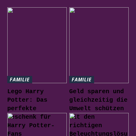
FAMILIE
FAMILIE
Lego Harry
Geld sparen und
Potter: Das
gleichzeitig die
perfekte
Umwelt schützen
Geschenk für
mit den
Harry Potter-
richtigen
Fans
Beleuchtungslösu