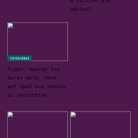
m sollten Sie
wählen?
13/10/2022
Tipps: Sparen Sie
bares Geld, ohne
auf Spaß und Genuss
zu verzichten