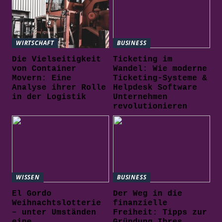
WIRTSCHAFT
BUSINESS
Die Vielseitigkeit
Ticketing im
von Container
Wandel: Wie moderne
Movern: Eine
Ticketing-Systeme &
Analyse ihrer Rolle
Helpdesk Software
in der Logistik
Unternehmen
revolutionieren
WISSEN
BUSINESS
El Gordo
Der Weg in die
Weihnachtslotterie
finanzielle
– unter Umständen
Freiheit: Tipps zur