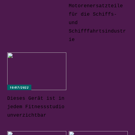
Motorenersatzteile
für die Schiffs-
und
Schifffahrtsindustr
ie
10/07/2022
Dieses Gerät ist in
jedem Fitnessstudio
unverzichtbar