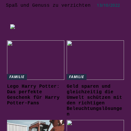
13/10/2022
Spaß und Genuss zu verzichten
FAMILIE
FAMILIE
Lego Harry Potter:
Geld sparen und
Das perfekte
gleichzeitig die
Geschenk für Harry
Umwelt schützen mit
Potter-Fans
den richtigen
Beleuchtungslösunge
n