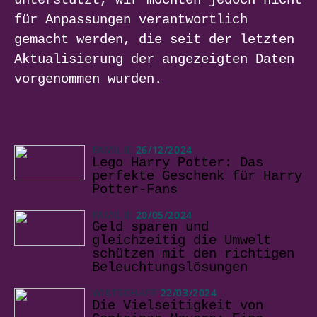
unterstützt, wir möchten jedoch nicht
für Anpassungen verantwortlich
gemacht werden, die seit der letzten
Aktualisierung der angezeigten Daten
vorgenommen wurden.
FAMILIE
26/12/2024
Lego Harry Potter: Das
perfekte Geschenk für Harry
Potter-Fans
FAMILIE
20/05/2024
Geld sparen und
gleichzeitig die Umwelt
schützen mit den richtigen
Beleuchtungslösungen
WIRTSCHAFT
22/03/2024
Die Vielseitigkeit von