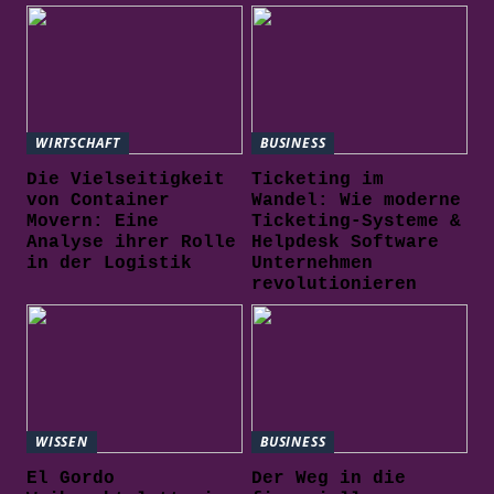
WIRTSCHAFT
BUSINESS
Die Vielseitigkeit
Ticketing im
von Container
Wandel: Wie moderne
Movern: Eine
Ticketing-Systeme &
Analyse ihrer Rolle
Helpdesk Software
in der Logistik
Unternehmen
revolutionieren
WISSEN
BUSINESS
El Gordo
Der Weg in die