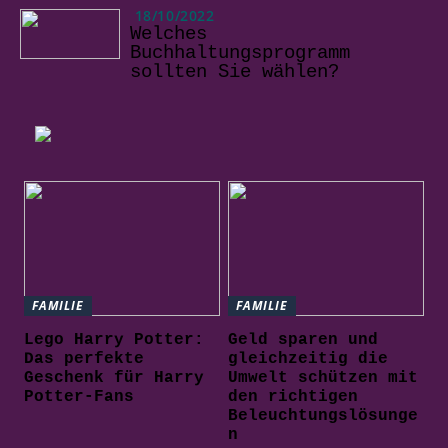
18/10/2022
Welches
Buchhaltungsprogramm
sollten Sie wählen?
FAMILIE
FAMILIE
Lego Harry Potter:
Geld sparen und
Das perfekte
gleichzeitig die
Geschenk für Harry
Umwelt schützen mit
Potter-Fans
den richtigen
Beleuchtungslösunge
n