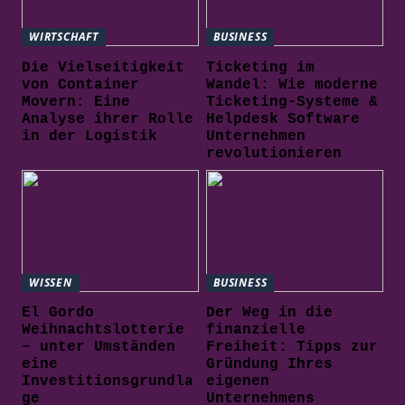
WIRTSCHAFT
BUSINESS
Die Vielseitigkeit
Ticketing im
von Container
Wandel: Wie moderne
Movern: Eine
Ticketing-Systeme &
Analyse ihrer Rolle
Helpdesk Software
in der Logistik
Unternehmen
revolutionieren
WISSEN
BUSINESS
El Gordo
Der Weg in die
Weihnachtslotterie
finanzielle
– unter Umständen
Freiheit: Tipps zur
eine
Gründung Ihres
Investitionsgrundla
eigenen
ge
Unternehmens