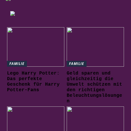
FAMILIE
FAMILIE
Lego Harry Potter:
Geld sparen und
Das perfekte
gleichzeitig die
Geschenk für Harry
Umwelt schützen mit
Potter-Fans
den richtigen
Beleuchtungslösunge
n