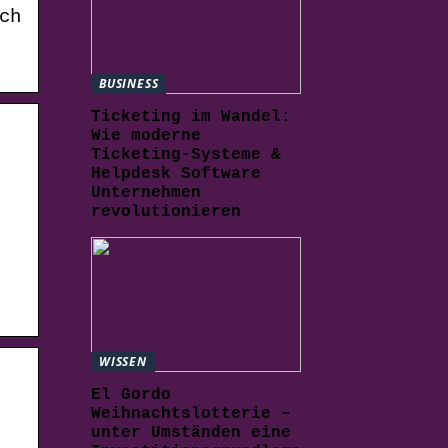
ch
BUSINESS
Ticketing im Wandel:
Wie moderne
Ticketing-Systeme &
Helpdesk Software
Unternehmen
revolutionieren
WISSEN
El Gordo
Weihnachtslotterie –
unter Umständen eine