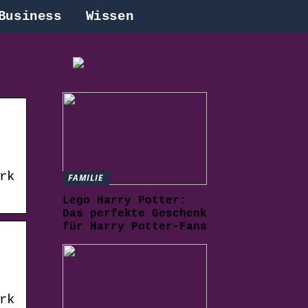
Business
Wissen
rk
FAMILIE
Lego Harry Potter:
Das perfekte Geschenk
für Harry Potter-Fans
rk