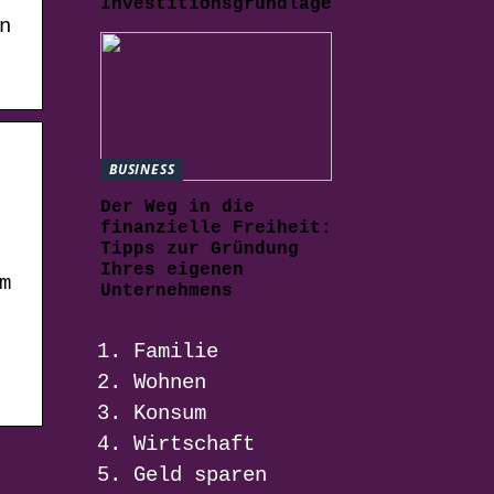
Investitionsgrundlage
n
BUSINESS
Der Weg in die
finanzielle Freiheit:
Tipps zur Gründung
Ihres eigenen
m
Unternehmens
Familie
Wohnen
Konsum
Wirtschaft
Geld sparen