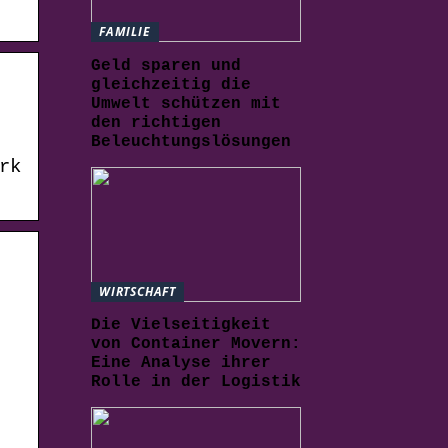
FAMILIE
Geld sparen und
gleichzeitig die
Umwelt schützen mit
den richtigen
Beleuchtungslösungen
rk
WIRTSCHAFT
Die Vielseitigkeit
von Container Movern:
Eine Analyse ihrer
Rolle in der Logistik