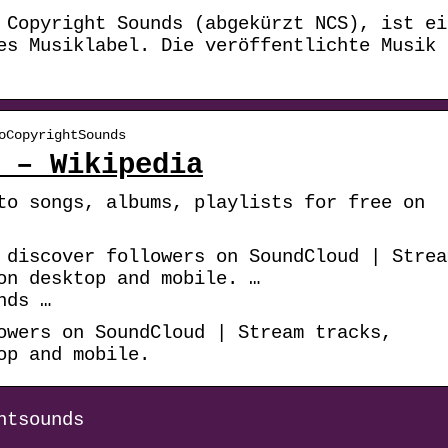
 Copyright Sounds (abgekürzt NCS), ist ei
es Musiklabel. Die veröffentlichte Musik
oCopyrightSounds
 – Wikipedia
to songs, albums, playlists for free on
 discover followers on SoundCloud | Strea
on desktop and mobile. …
nds …
owers on SoundCloud | Stream tracks,
op and mobile.
htsounds