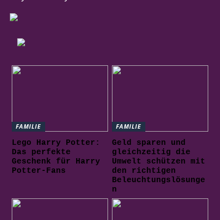
FAMILIE
FAMILIE
Lego Harry Potter:
Geld sparen und
Das perfekte
gleichzeitig die
Geschenk für Harry
Umwelt schützen mit
Potter-Fans
den richtigen
Beleuchtungslösunge
n