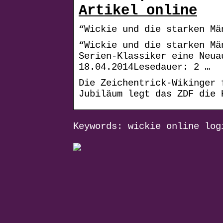
Artikel online
“Wickie und die starken Mä
“Wickie und die starken Mä
Serien-Klassiker eine Neua
18.04.2014Lesedauer: 2 …
Die Zeichentrick-Wikinger 
Jubiläum legt das ZDF die 
Keywords: wickie online log