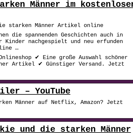
arken Männer im kostenlose
ie starken Männer Artikel online
nen die spannenden Geschichten auch in
r Kinder nachgespielt und neu erfunden
line …
Onlineshop ✔ Eine große Auswahl schöner
ner Artikel ✔ Günstiger Versand. Jetzt
iler – YouTube
rken Männer auf Netflix, Amazon? Jetzt
kie und die starken Männer