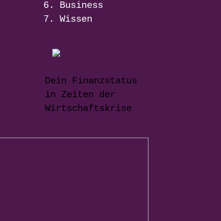
Business
Wissen
Dein Finanzstatus
in Zeiten der
Wirtschaftskrise