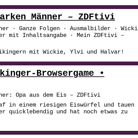
arken Männer – ZDFtivi
ner · Ganze Folgen · Ausmalbilder · Wicki
er mit Inhaltsangabe · Mein ZDFtivi –
ikingern mit Wickie, Ylvi und Halvar!
kinger-Browsergame •
ner: Opa aus dem Eis – ZDFtivi
af in einem riesigen Eiswürfel und tauen
er quicklebendig und hat noch etwas zu