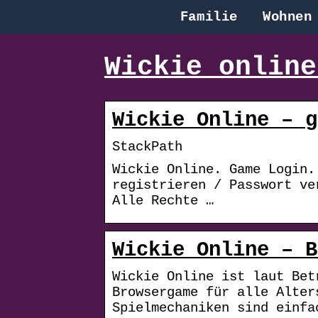
Familie
Wohnen
Wickie online
Wickie Online – g
StackPath
Wickie Online. Game Login.
registrieren / Passwort ve
Alle Rechte …
Wickie Online – B
Wickie Online ist laut Bet
Browsergame für alle Alter
Spielmechaniken sind einfa