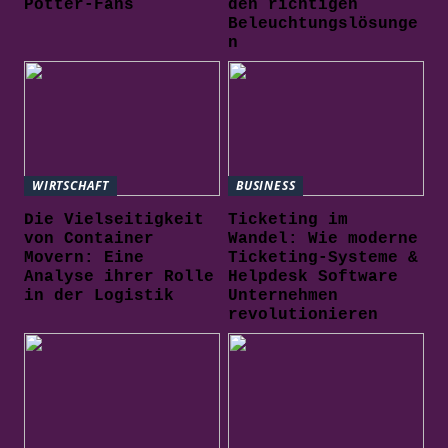
Potter-Fans
den richtigen
Beleuchtungslösunge
n
WIRTSCHAFT
BUSINESS
Die Vielseitigkeit
Ticketing im
von Container
Wandel: Wie moderne
Movern: Eine
Ticketing-Systeme &
Analyse ihrer Rolle
Helpdesk Software
in der Logistik
Unternehmen
revolutionieren