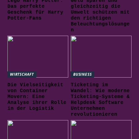
Lego Harry Potter:
Geld sparen und
Das perfekte
gleichzeitig die
Geschenk für Harry
Umwelt schützen mit
Potter-Fans
den richtigen
Beleuchtungslösunge
n
WIRTSCHAFT
BUSINESS
Die Vielseitigkeit
Ticketing im
von Container
Wandel: Wie moderne
Movern: Eine
Ticketing-Systeme &
Analyse ihrer Rolle
Helpdesk Software
in der Logistik
Unternehmen
revolutionieren