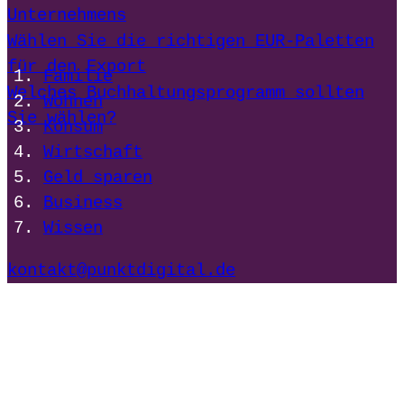
Unternehmens
Wählen Sie die richtigen EUR-Paletten
für den Export
Familie
Welches Buchhaltungsprogramm sollten
Wohnen
Sie wählen?
Konsum
Wirtschaft
Geld sparen
Business
Wissen
kontakt@punktdigital.de