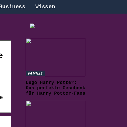
Business
Wissen
e
FAMILIE
Lego Harry Potter:
Das perfekte Geschenk
für Harry Potter-Fans
e