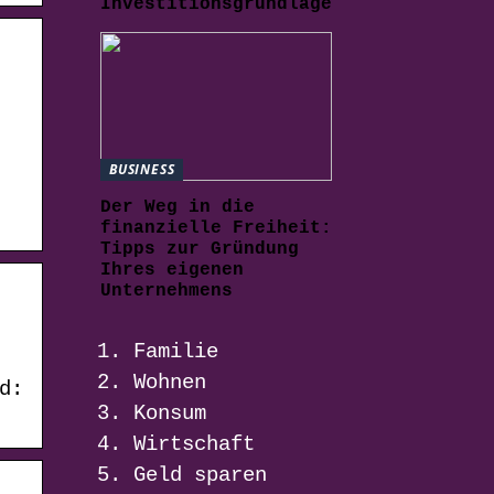
Investitionsgrundlage
BUSINESS
Der Weg in die
finanzielle Freiheit:
Tipps zur Gründung
Ihres eigenen
Unternehmens
Familie
Wohnen
d:
Konsum
Wirtschaft
Geld sparen