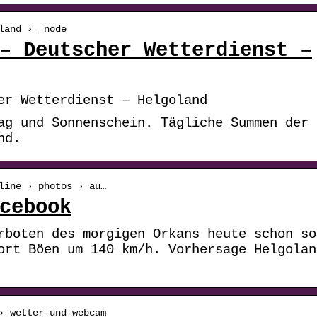
land › _node
– Deutscher Wetterdienst –
er Wetterdienst – Helgoland
ag und Sonnenschein. Tägliche Summen der
nd.
line › photos › au…
cebook
rboten des morgigen Orkans heute schon so
ort Böen um 140 km/h. Vorhersage Helgolan
› wetter-und-webcam