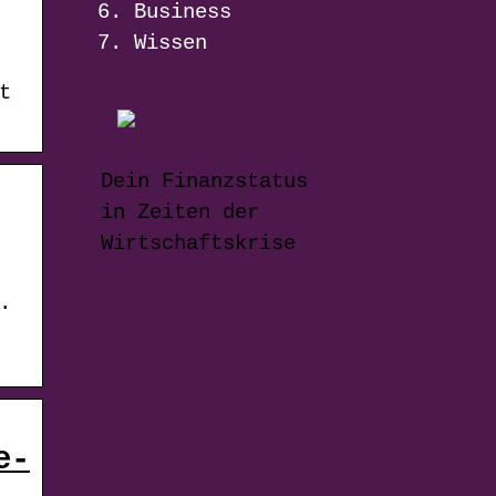
Business
Wissen
t
Dein Finanzstatus
in Zeiten der
Wirtschaftskrise
.
e-