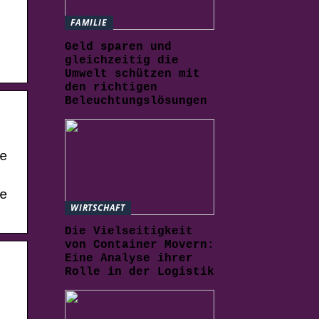
FAMILIE
Geld sparen und
gleichzeitig die
Umwelt schützen mit
den richtigen
Beleuchtungslösungen
e
e
WIRTSCHAFT
Die Vielseitigkeit
von Container Movern:
Eine Analyse ihrer
Rolle in der Logistik