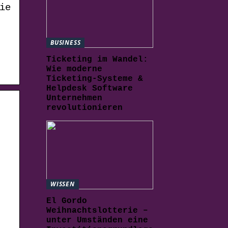
ie
BUSINESS
Ticketing im Wandel:
Wie moderne
Ticketing-Systeme &
Helpdesk Software
Unternehmen
revolutionieren
WISSEN
El Gordo
Weihnachtslotterie –
unter Umständen eine