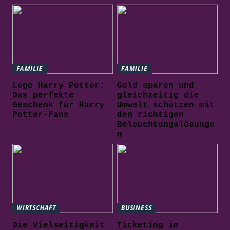
FAMILIE
FAMILIE
Lego Harry Potter:
Geld sparen und
Das perfekte
gleichzeitig die
Geschenk für Harry
Umwelt schützen mit
Potter-Fans
den richtigen
Beleuchtungslösunge
n
WIRTSCHAFT
BUSINESS
Die Vielseitigkeit
Ticketing im