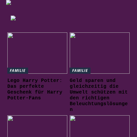
FAMILIE
FAMILIE
Lego Harry Potter:
Geld sparen und
Das perfekte
gleichzeitig die
Geschenk für Harry
Umwelt schützen mit
Potter-Fans
den richtigen
Beleuchtungslösunge
n