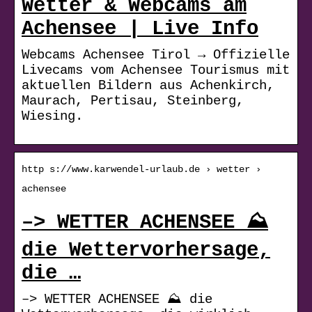
Wetter & Webcams am
Achensee | Live Info
Webcams Achensee Tirol → Offizielle
Livecams vom Achensee Tourismus mit
aktuellen Bildern aus Achenkirch,
Maurach, Pertisau, Steinberg,
Wiesing.
http s://www.karwendel-urlaub.de › wetter ›
achensee
–> WETTER ACHENSEE ⛰️
die Wettervorhersage,
die …
–> WETTER ACHENSEE ⛰️ die