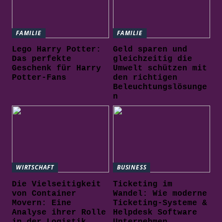
FAMILIE
FAMILIE
Lego Harry Potter:
Geld sparen und
Das perfekte
gleichzeitig die
Geschenk für Harry
Umwelt schützen mit
Potter-Fans
den richtigen
Beleuchtungslösunge
n
WIRTSCHAFT
BUSINESS
Die Vielseitigkeit
Ticketing im
von Container
Wandel: Wie moderne
Movern: Eine
Ticketing-Systeme &
Analyse ihrer Rolle
Helpdesk Software
in der Logistik
Unternehmen