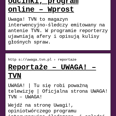
odcinki, program
online – Wprost
Uwaga! TVN to magazyn
interwencyjno-śledczy emitowany na
antenie TVN. W programie reporterzy
ujawniają afery i opisują kulisy
głośnych spraw.
http s://uwaga.tvn.pl › reportaze
Reportaże – UWAGA! –
TVN
UWAGA! | Tu się robi poważną
telewizję | Oficjalna strona UWAGA!
TVN – UWAGA!
Wejdź na stronę Uwagi!,
opiniotwórczego programu