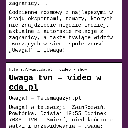
zagranicy, …
Codzienne rozmowy z najlepszymi w
kraju ekspertami, tematy, których
nie znajdziecie nigdzie indziej,
aktualne i autorskie relacje z
zagranicy, a także tysiące widzów
tworzących w sieci społeczność.
„Uwaga!” i „Uwaga!
http s://www.cda.pl › video › show
Uwaga tvn – video w
cda.pl
Uwaga! – Telemagazyn.pl
Uwaga! w telewizji. ZwińRozwiń.
Powtórka. Dzisiaj 19:55 Odcinek
7036. TVN … Śmierć, niedokończone
wątki i przewidywania – uwaga: