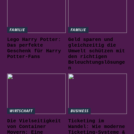
FAMILIE
FAMILIE
Lego Harry Potter:
Geld sparen und
Das perfekte
gleichzeitig die
Geschenk für Harry
Umwelt schützen mit
Potter-Fans
den richtigen
Beleuchtungslösunge
n
WIRTSCHAFT
BUSINESS
Die Vielseitigkeit
Ticketing im
von Container
Wandel: Wie moderne
Movern: Eine
Ticketing-Systeme &