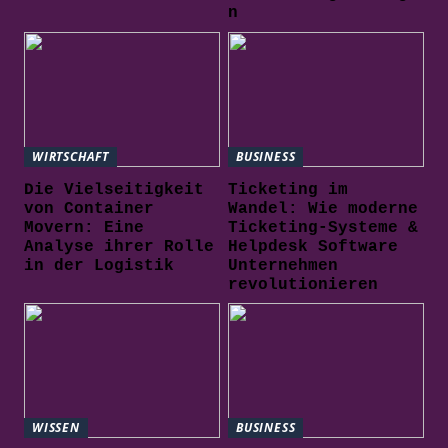
n
WIRTSCHAFT
BUSINESS
Die Vielseitigkeit
Ticketing im
von Container
Wandel: Wie moderne
Movern: Eine
Ticketing-Systeme &
Analyse ihrer Rolle
Helpdesk Software
in der Logistik
Unternehmen
revolutionieren
WISSEN
BUSINESS