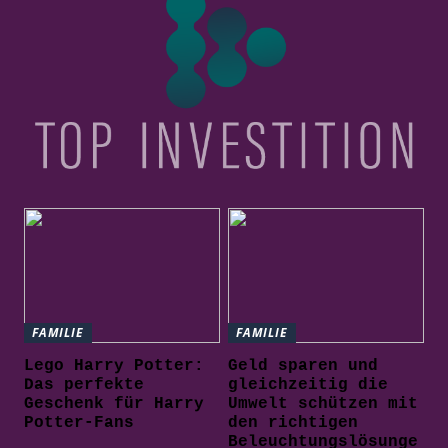
FAMILIE
FAMILIE
Lego Harry Potter:
Geld sparen und
Das perfekte
gleichzeitig die
Geschenk für Harry
Umwelt schützen mit
Potter-Fans
den richtigen
Beleuchtungslösunge