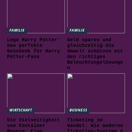
FAMILIE
FAMILIE
Lego Harry Potter:
Geld sparen und
Das perfekte
gleichzeitig die
Geschenk für Harry
Umwelt schützen mit
Potter-Fans
den richtigen
Beleuchtungslösunge
n
WIRTSCHAFT
BUSINESS
Die Vielseitigkeit
Ticketing im
von Container
Wandel: Wie moderne
Movern: Eine
Ticketing-Systeme &