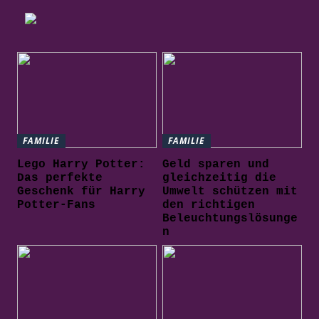
FAMILIE
FAMILIE
Lego Harry Potter:
Geld sparen und
Das perfekte
gleichzeitig die
Geschenk für Harry
Umwelt schützen mit
Potter-Fans
den richtigen
Beleuchtungslösunge
n