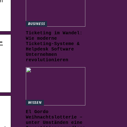
n
BUSINESS
Ticketing im Wandel:
Wie moderne
–
Ticketing-Systeme &
Helpdesk Software
Unternehmen
revolutionieren
WISSEN
El Gordo
Weihnachtslotterie –
unter Umständen eine