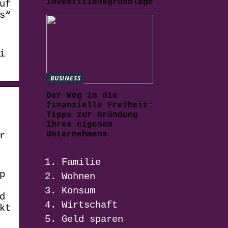
Investitionsgrundlage
uf
s“
i
BUSINESS
Der Weg in die
finanzielle Freiheit:
Tipps zur Gründung
Ihres eigenen
Unternehmens
r
Familie
p
Wohnen
Konsum
d
Wirtschaft
kt
Geld sparen