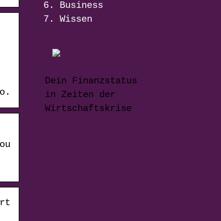
Business
Wissen
Dein Finanzstatus
o.
in Zeiten der
Wirtschaftskrise
ou
rt