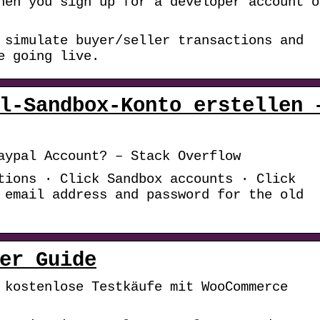
hen you sign up for a developer account o
 simulate buyer/seller transactions and
e going live.
l-Sandbox-Konto erstellen 
aypal Account? – Stack Overflow
tions · Click Sandbox accounts · Click
 email address and password for the old
er Guide
 kostenlose Testkäufe mit WooCommerce