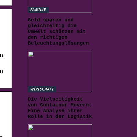
FAMILIE
Geld sparen und
gleichzeitig die
Umwelt schützen mit
den richtigen
Beleuchtungslösungen
n
u
WIRTSCHAFT
Die Vielseitigkeit
von Container Movern:
Eine Analyse ihrer
Rolle in der Logistik