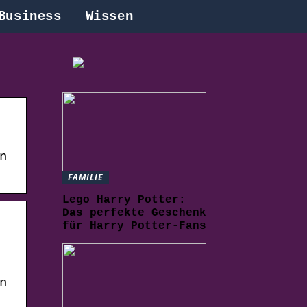
Business
Wissen
n
FAMILIE
Lego Harry Potter:
Das perfekte Geschenk
für Harry Potter-Fans
n