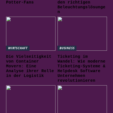
Potter-Fans
den richtigen
Beleuchtungslösunge
n
WIRTSCHAFT
BUSINESS
Die Vielseitigkeit
Ticketing im
von Container
Wandel: Wie moderne
Movern: Eine
Ticketing-Systeme &
Analyse ihrer Rolle
Helpdesk Software
in der Logistik
Unternehmen
revolutionieren