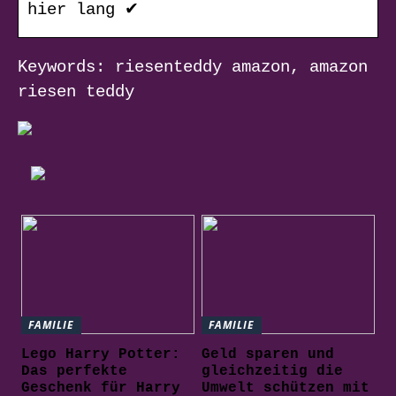
hier lang ✔
Keywords: riesenteddy amazon, amazon
riesen teddy
FAMILIE
FAMILIE
Lego Harry Potter:
Geld sparen und
Das perfekte
gleichzeitig die
Geschenk für Harry
Umwelt schützen mit