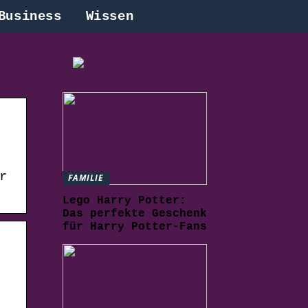
Business
Wissen
r
FAMILIE
Lego Harry Potter:
Das perfekte Geschenk
für Harry Potter-Fans
.