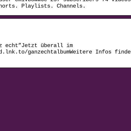
horts. Playlists. Channels.
z echt”Jetzt überall im
d.lnk.to/ganzechtalbumWeitere Infos finde