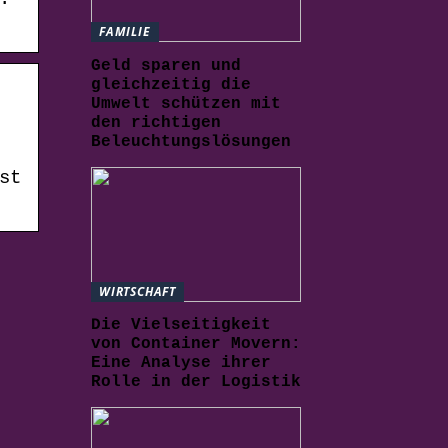
FAMILIE
Geld sparen und
gleichzeitig die
Umwelt schützen mit
den richtigen
Beleuchtungslösungen
st
WIRTSCHAFT
Die Vielseitigkeit
von Container Movern:
Eine Analyse ihrer
Rolle in der Logistik