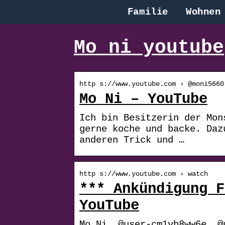
Familie
Wohnen
Mo ni youtube
http s://www.youtube.com › @moni5660
Mo Ni – YouTube
Ich bin Besitzerin der Mon
gerne koche und backe. Daz
anderen Trick und …
http s://www.youtube.com › watch
*** Ankündigung F
YouTube
Mo Ni. @user-cm1vb8ww6e. @