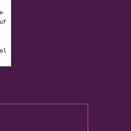
e
uf
al