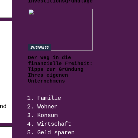
Investitionsgrundlage
BUSINESS
Der Weg in die
finanzielle Freiheit:
Tipps zur Gründung
Ihres eigenen
Unternehmens
Familie
nd
Wohnen
Konsum
Wirtschaft
Geld sparen