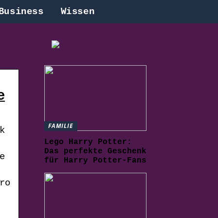
Business
Wissen
e
FAMILIE
k
Lego Harry Potter:
Das perfekte Geschenk
e
für Harry Potter-Fans
ro