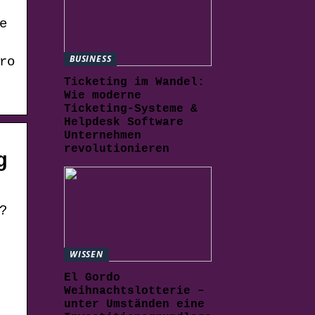
e
BUSINESS
ro
Ticketing im Wandel:
Wie moderne
Ticketing-Systeme &
Helpdesk Software
Unternehmen
revolutionieren
g
?
WISSEN
El Gordo
Weihnachtslotterie –
unter Umständen eine