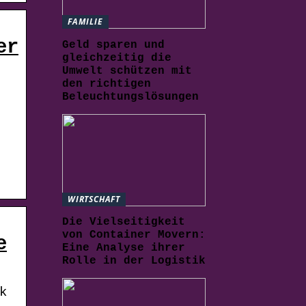
FAMILIE
er
Geld sparen und
gleichzeitig die
Umwelt schützen mit
den richtigen
Beleuchtungslösungen
WIRTSCHAFT
Die Vielseitigkeit
von Container Movern:
e
Eine Analyse ihrer
Rolle in der Logistik
k