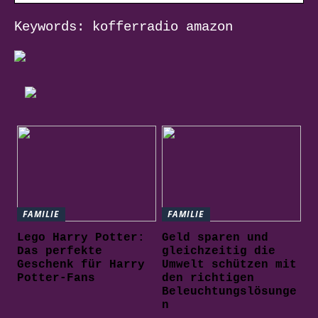
Keywords: kofferradio amazon
FAMILIE
FAMILIE
Lego Harry Potter:
Geld sparen und
Das perfekte
gleichzeitig die
Geschenk für Harry
Umwelt schützen mit
Potter-Fans
den richtigen
Beleuchtungslösunge
n