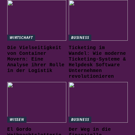
WIRTSCHAFT
BUSINESS
Die Vielseitigkeit
Ticketing im
von Container
Wandel: Wie moderne
Movern: Eine
Ticketing-Systeme &
Analyse ihrer Rolle
Helpdesk Software
in der Logistik
Unternehmen
revolutionieren
WISSEN
BUSINESS
El Gordo
Der Weg in die