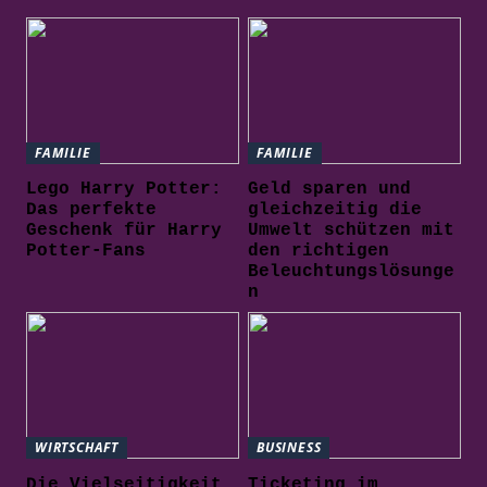
FAMILIE
FAMILIE
Lego Harry Potter:
Geld sparen und
Das perfekte
gleichzeitig die
Geschenk für Harry
Umwelt schützen mit
Potter-Fans
den richtigen
Beleuchtungslösunge
n
WIRTSCHAFT
BUSINESS
Die Vielseitigkeit
Ticketing im