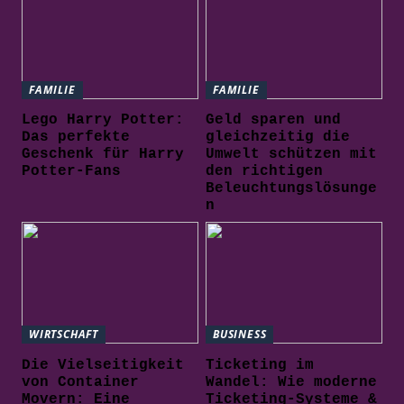
FAMILIE
FAMILIE
Lego Harry Potter:
Geld sparen und
Das perfekte
gleichzeitig die
Geschenk für Harry
Umwelt schützen mit
Potter-Fans
den richtigen
Beleuchtungslösunge
n
WIRTSCHAFT
BUSINESS
Die Vielseitigkeit
Ticketing im
von Container
Wandel: Wie moderne
Movern: Eine
Ticketing-Systeme &