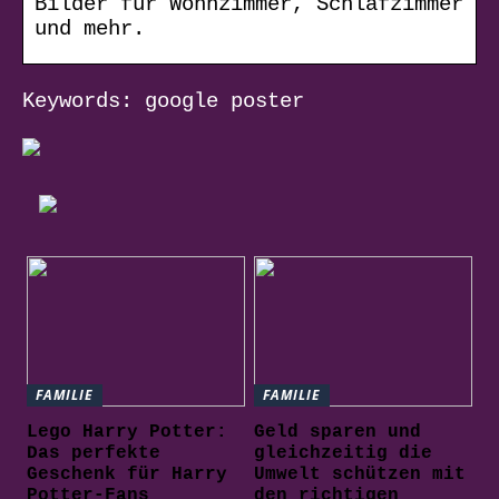
Bilder für Wohnzimmer, Schlafzimmer
und mehr.
Keywords: google poster
FAMILIE
FAMILIE
Lego Harry Potter:
Geld sparen und
Das perfekte
gleichzeitig die
Geschenk für Harry
Umwelt schützen mit
Potter-Fans
den richtigen