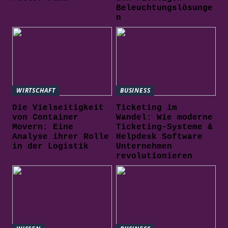
Beleuchtungslösunge
n
WIRTSCHAFT
BUSINESS
Die Vielseitigkeit
Ticketing im
von Container
Wandel: Wie moderne
Movern: Eine
Ticketing-Systeme &
Analyse ihrer Rolle
Helpdesk Software
in der Logistik
Unternehmen
revolutionieren