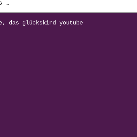
s …
e, das glückskind youtube