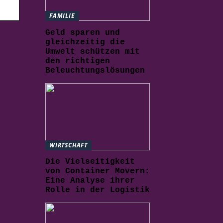
FAMILIE
Geld sparen und
gleichzeitig die
Umwelt schützen mit
den richtigen
Beleuchtungslösungen
WIRTSCHAFT
Die Vielseitigkeit
von Container Movern:
Eine Analyse ihrer
Rolle in der Logistik