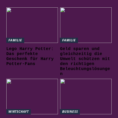
FAMILIE
FAMILIE
Lego Harry Potter:
Geld sparen und
Das perfekte
gleichzeitig die
Geschenk für Harry
Umwelt schützen mit
Potter-Fans
den richtigen
Beleuchtungslösunge
n
WIRTSCHAFT
BUSINESS