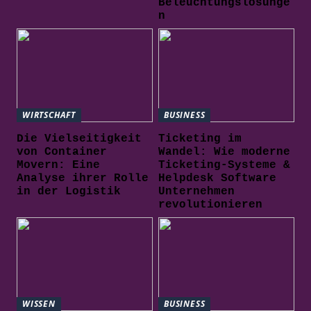
Beleuchtungslösunge
n
WIRTSCHAFT
BUSINESS
Die Vielseitigkeit
Ticketing im
von Container
Wandel: Wie moderne
Movern: Eine
Ticketing-Systeme &
Analyse ihrer Rolle
Helpdesk Software
in der Logistik
Unternehmen
revolutionieren
WISSEN
BUSINESS