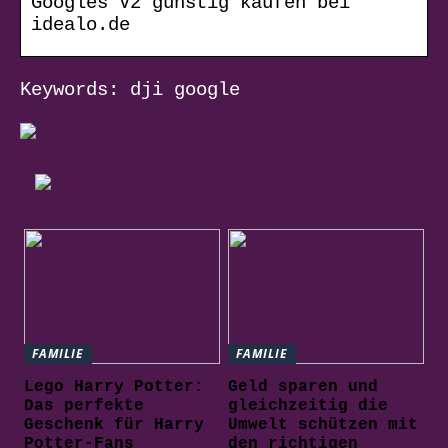
Googles V2 günstig kaufen bei
idealo.de
Keywords: dji google
FAMILIE
FAMILIE
Lego Harry Potter:
Geld sparen und
Das perfekte
gleichzeitig die
Geschenk für Harry
Umwelt schützen mit
Potter-Fans
den richtigen