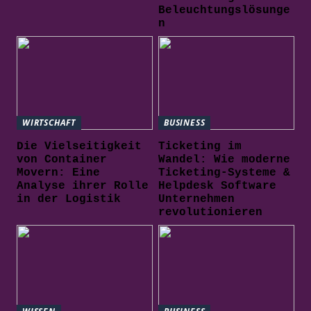
Beleuchtungslösunge
n
WIRTSCHAFT
BUSINESS
Die Vielseitigkeit
Ticketing im
von Container
Wandel: Wie moderne
Movern: Eine
Ticketing-Systeme &
Analyse ihrer Rolle
Helpdesk Software
in der Logistik
Unternehmen
revolutionieren