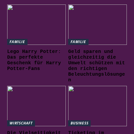
FAMILIE
FAMILIE
Lego Harry Potter:
Geld sparen und
Das perfekte
gleichzeitig die
Geschenk für Harry
Umwelt schützen mit
Potter-Fans
den richtigen
Beleuchtungslösunge
n
WIRTSCHAFT
BUSINESS
Die Vielseitigkeit
Ticketing im