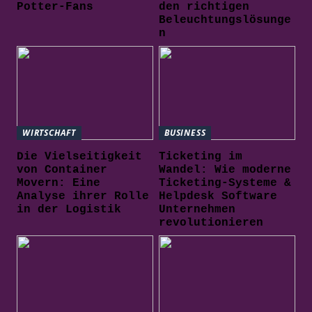
Potter-Fans
den richtigen
Beleuchtungslösunge
n
WIRTSCHAFT
BUSINESS
Die Vielseitigkeit
Ticketing im
von Container
Wandel: Wie moderne
Movern: Eine
Ticketing-Systeme &
Analyse ihrer Rolle
Helpdesk Software
in der Logistik
Unternehmen
revolutionieren