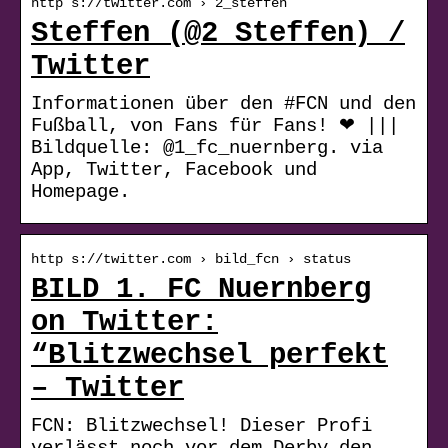
http s://twitter.com › 2_steffen
Steffen (@2_Steffen) /
Twitter
Informationen über den #FCN und den
Fußball, von Fans für Fans! ❤ |||
Bildquelle: @1_fc_nuernberg. via
App, Twitter, Facebook und
Homepage.
http s://twitter.com › bild_fcn › status
BILD 1. FC Nuernberg
on Twitter:
“Blitzwechsel perfekt
– Twitter
FCN: Blitzwechsel! Dieser Profi
verlässt noch vor dem Derby den