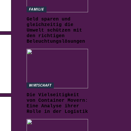
FAMILIE
Geld sparen und
gleichzeitig die
Umwelt schützen mit
den richtigen
Beleuchtungslösungen
WIRTSCHAFT
Die Vielseitigkeit
von Container Movern:
Eine Analyse ihrer
Rolle in der Logistik