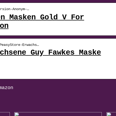
rsion-Anonym-…
en Masken Gold V For
on
PeasyStore-Erwachs…
chsene Guy Fawkes Maske
mazon