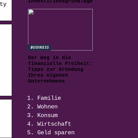
Investitionsgrundlage
ty
BUSINESS
Der Weg in die
finanzielle Freiheit:
Tipps zur Gründung
Ihres eigenen
Unternehmens
Familie
Wohnen
Konsum
Wirtschaft
Geld sparen