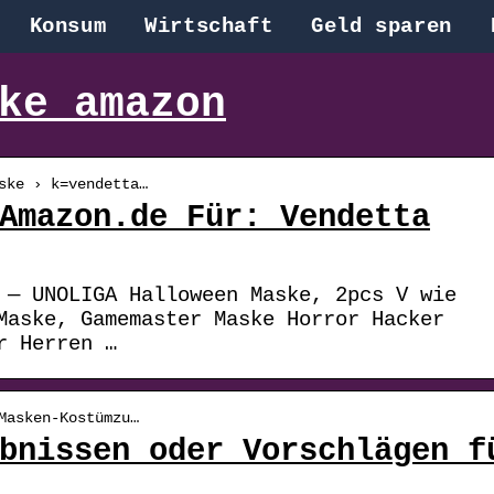
Konsum
Wirtschaft
Geld sparen
ke amazon
ske › k=vendetta…
Amazon.de Für: Vendetta
 — UNOLIGA Halloween Maske, 2pcs V wie
Maske, Gamemaster Maske Horror Hacker
r Herren …
Masken-Kostümzu…
bnissen oder Vorschlägen f