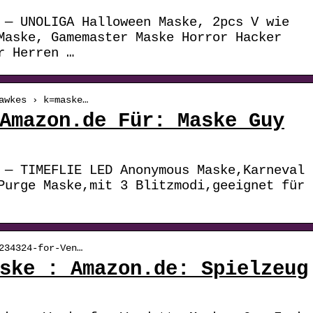
 — UNOLIGA Halloween Maske, 2pcs V wie
Maske, Gamemaster Maske Horror Hacker
r Herren …
awkes › k=maske…
Amazon.de Für: Maske Guy
 — TIMEFLIE LED Anonymous Maske,Karneval
Purge Maske,mit 3 Blitzmodi,geeignet für
234324-for-Ven…
ske : Amazon.de: Spielzeug