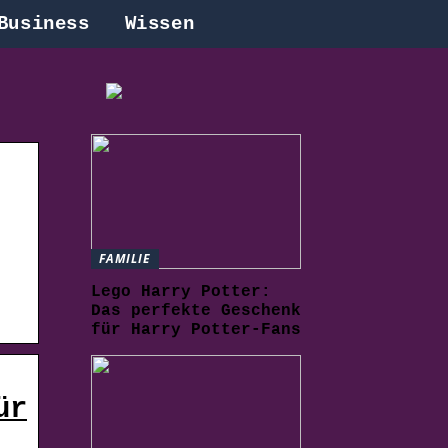
Business
Wissen
FAMILIE
Lego Harry Potter:
Das perfekte Geschenk
für Harry Potter-Fans
ür