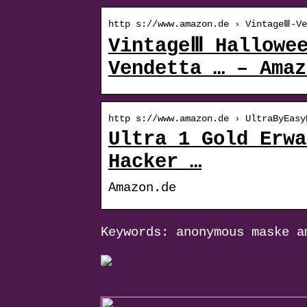
http s://www.amazon.de › VintageⅢ-Ve
VintageⅢ Hallowe
Vendetta … – Amaz
http s://www.amazon.de › UltraByEasy
Ultra 1 Gold Erwa
Hacker …
Amazon.de
Keywords: anonymous maske a