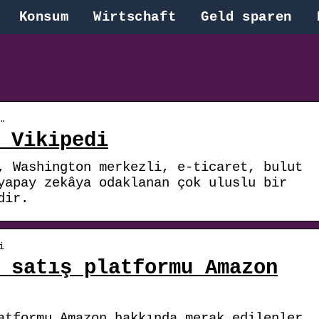
Konsum
Wirtschaft
Geld sparen
…
 Vikipedi
, Washington merkezli, e-ticaret, bulut
yapay zekâya odaklanan çok uluslu bir
dir.
i
 satış platformu Amazon
atformu Amazon hakkında merak edilenler… 