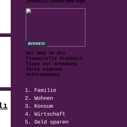
Investitionsgrundlage
BUSINESS
Der Weg in die
finanzielle Freiheit:
Tipps zur Gründung
Ihres eigenen
Unternehmens
Familie
Wohnen
lı
Konsum
Wirtschaft
Geld sparen