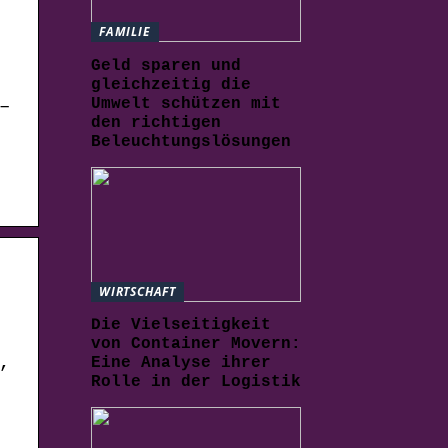
FAMILIE
Geld sparen und
gleichzeitig die
Umwelt schützen mit
–
den richtigen
Beleuchtungslösungen
WIRTSCHAFT
Die Vielseitigkeit
von Container Movern:
,
Eine Analyse ihrer
Rolle in der Logistik