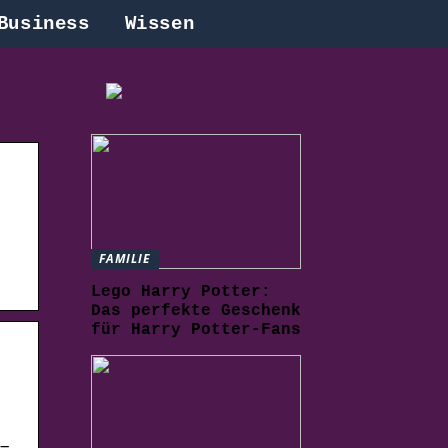
Business
Wissen
FAMILIE
Lego Harry Potter:
Das perfekte Geschenk
für Harry Potter-Fans
–