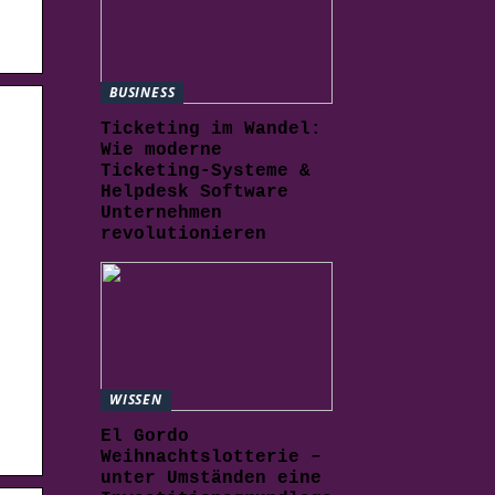
BUSINESS
Ticketing im Wandel:
Wie moderne
Ticketing-Systeme &
Helpdesk Software
Unternehmen
revolutionieren
WISSEN
El Gordo
Weihnachtslotterie –
unter Umständen eine