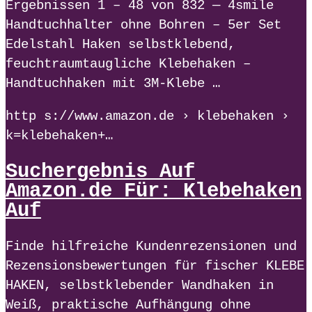
Ergebnissen 1 – 48 von 832 — 4smile
Handtuchhalter ohne Bohren – 5er Set
Edelstahl Haken selbstklebend,
feuchtraumtaugliche Klebehaken –
Handtuchhaken mit 3M-Klebe …
http s://www.amazon.de › klebehaken ›
k=klebehaken+…
Suchergebnis Auf
Amazon.de Für: Klebehaken
Auf
Finde hilfreiche Kundenrezensionen und
Rezensionsbewertungen für fischer KLEBE
HAKEN, selbstklebender Wandhaken in
Weiß, praktische Aufhängung ohne