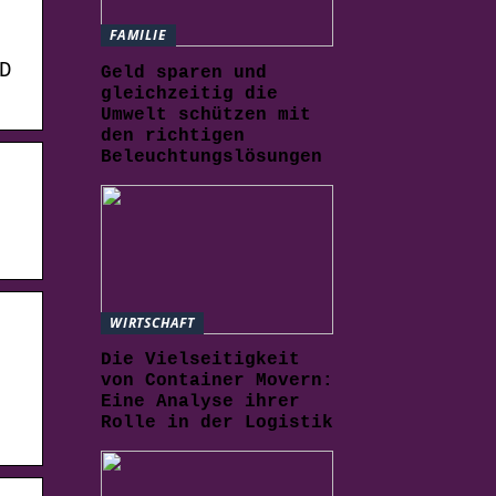
FAMILIE
D
Geld sparen und
gleichzeitig die
Umwelt schützen mit
den richtigen
Beleuchtungslösungen
WIRTSCHAFT
Die Vielseitigkeit
von Container Movern:
Eine Analyse ihrer
Rolle in der Logistik