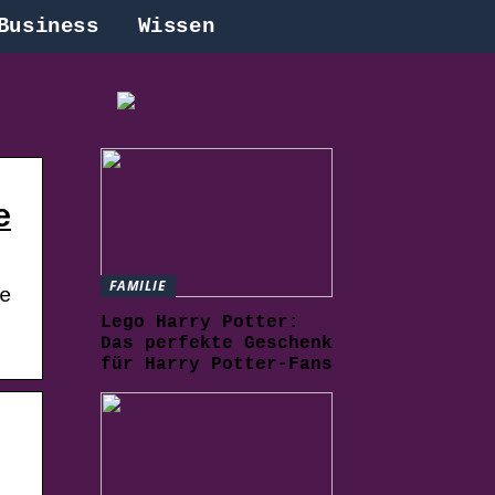
Business
Wissen
e
FAMILIE
e
Lego Harry Potter:
Das perfekte Geschenk
für Harry Potter-Fans