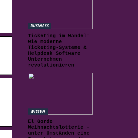
BUSINESS
Ticketing im Wandel:
Wie moderne
Ticketing-Systeme &
Helpdesk Software
Unternehmen
revolutionieren
WISSEN
El Gordo
Weihnachtslotterie –
unter Umständen eine