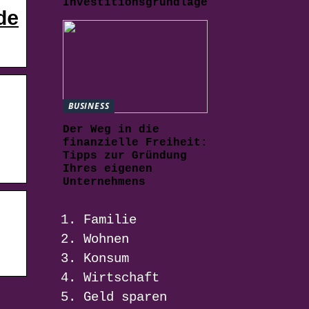
Investitionsgrundlage
de
BUSINESS
Der Weg in die
finanzielle Freiheit:
Tipps zur Gründung
Ihres eigenen
Unternehmens
Familie
Wohnen
Konsum
Wirtschaft
Geld sparen