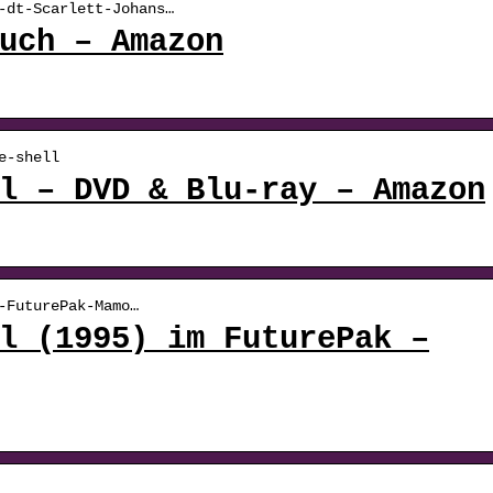
-dt-Scarlett-Johans…
uch – Amazon
e-shell
l – DVD & Blu-ray – Amazon
-FuturePak-Mamo…
l (1995) im FuturePak –