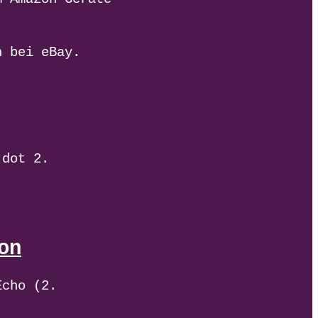
n bei eBay.
 dot 2.
on
Echo (2.