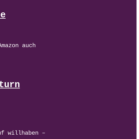
de
Amazon auch
turn
uf willhaben –