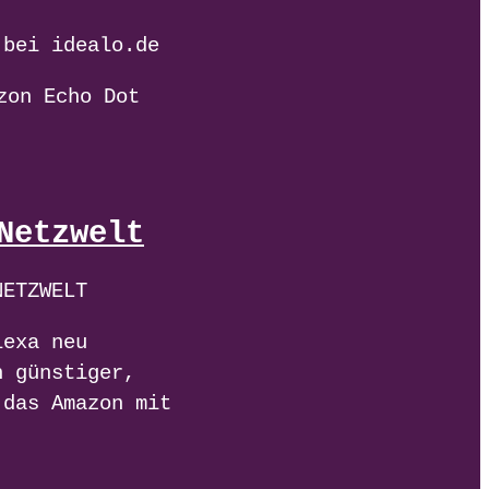
 bei idealo.de
zon Echo Dot
Netzwelt
NETZWELT
lexa neu
h günstiger,
 das Amazon mit