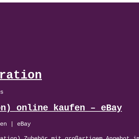
ration
s
on) online kaufen – eBay
en | eBay
ation) Zubehör mit großartigem Angebot i