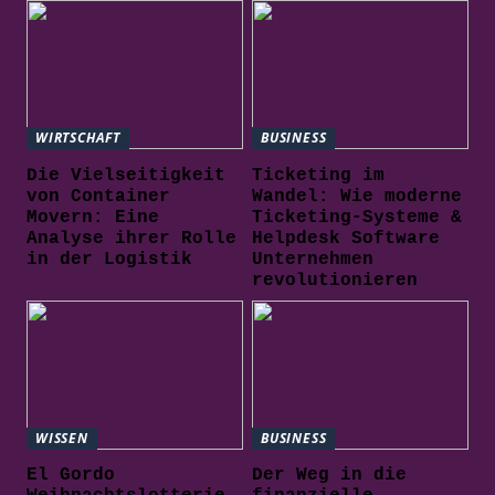
WIRTSCHAFT
BUSINESS
Die Vielseitigkeit
Ticketing im
von Container
Wandel: Wie moderne
Movern: Eine
Ticketing-Systeme &
Analyse ihrer Rolle
Helpdesk Software
in der Logistik
Unternehmen
revolutionieren
WISSEN
BUSINESS
El Gordo
Der Weg in die