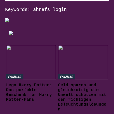
Keywords: ahrefs login
FAMILIE
FAMILIE
Lego Harry Potter:
Geld sparen und
Das perfekte
gleichzeitig die
Geschenk für Harry
Umwelt schützen mit
Potter-Fans
den richtigen
Beleuchtungslösunge
n