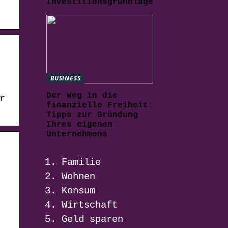
Investitionsgrundlage
BUSINESS
Der Weg in die
r
finanzielle Freiheit:
Tipps zur Gründung
Ihres eigenen
Unternehmens
Familie
Wohnen
Konsum
Wirtschaft
Geld sparen