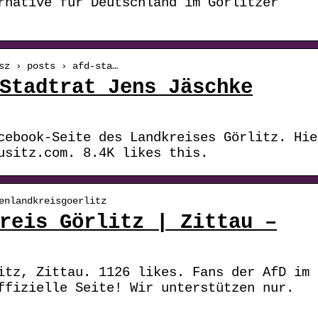
rnative für Deutschland im Görlitzer
sz › posts › afd-sta…
Stadtrat Jens Jäschke
cebook-Seite des Landkreises Görlitz. Hie
usitz.com. 8.4K likes this.
enlandkreisgoerlitz
reis Görlitz | Zittau –
itz, Zittau. 1126 likes. Fans der AfD im
ffizielle Seite! Wir unterstützen nur.