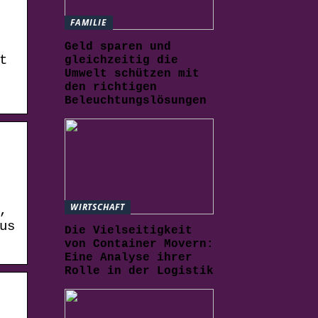
FAMILIE
Geld sparen und
t
gleichzeitig die
Umwelt schützen mit
den richtigen
Beleuchtungslösungen
WIRTSCHAFT
,
us
Die Vielseitigkeit
von Container Movern:
Eine Analyse ihrer
Rolle in der Logistik