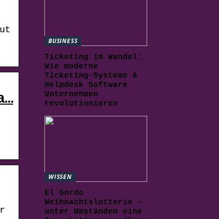
ut
BUSINESS
Ticketing im Wandel:
Wie moderne
Ticketing-Systeme &
Helpdesk Software
Unternehmen
a…
revolutionieren
WISSEN
El Gordo
Weihnachtslotterie –
r
unter Umständen eine