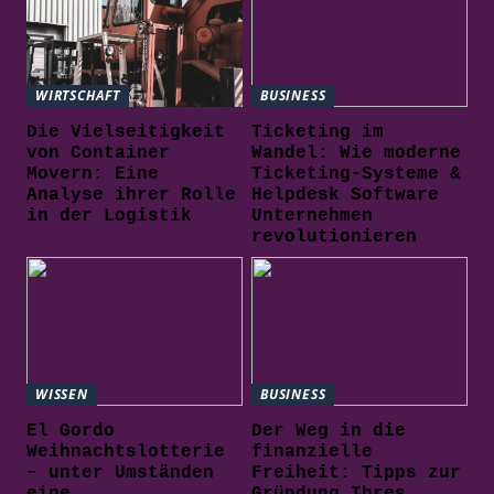
WIRTSCHAFT
BUSINESS
Die Vielseitigkeit
Ticketing im
von Container
Wandel: Wie moderne
Movern: Eine
Ticketing-Systeme &
Analyse ihrer Rolle
Helpdesk Software
in der Logistik
Unternehmen
revolutionieren
WISSEN
BUSINESS
El Gordo
Der Weg in die
Weihnachtslotterie
finanzielle
– unter Umständen
Freiheit: Tipps zur