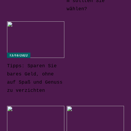
m sollten Sie
wählen?
13/10/2022
Tipps: Sparen Sie
bares Geld, ohne
auf Spaß und Genuss
zu verzichten