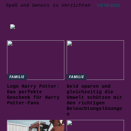
13/10/2022
Spaß und Genuss zu verzichten
FAMILIE
FAMILIE
Lego Harry Potter:
Geld sparen und
Das perfekte
gleichzeitig die
Geschenk für Harry
Umwelt schützen mit
Potter-Fans
den richtigen
Beleuchtungslösunge
n