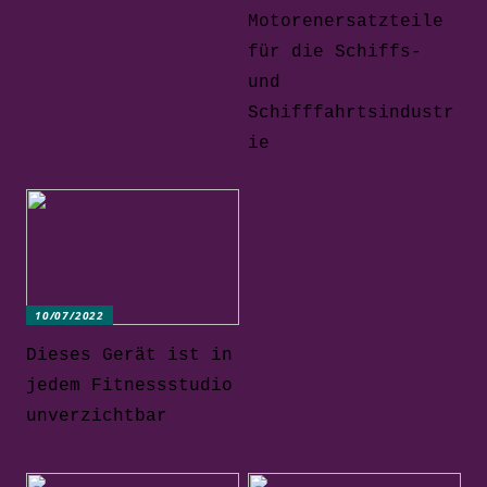
Motorenersatzteile
für die Schiffs-
und
Schifffahrtsindustr
ie
10/07/2022
Dieses Gerät ist in
jedem Fitnessstudio
unverzichtbar